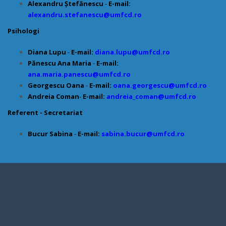
Alexandru Ștefănescu
-
E-mail:
alexandru.stefanescu@umfcd.ro
Psihologi
Diana Lupu
-
E-mail:
diana.lupu@umfcd.ro
Pănescu Ana Maria
-
E-mail:
ana.maria.panescu@umfcd.ro
Georgescu Oana
-
E-mail:
oana.georgescu@umfcd.ro
Andreia Coman
-
E-mail:
andreia_coman@umfcd.ro
Referent - Secretariat
Bucur Sabina
-
E-mail:
sabina.bucur@umfcd.ro