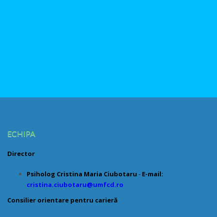
ECHIPA
Director
Psiholog Cristina Maria Ciubotaru
-
E-mail:
cristina.ciubotaru@umfcd.ro
Consilier orientare pentru carieră