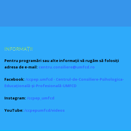
INFORMAȚII
Pentru programări sau alte informații vă rugăm să folosiți
adresa de e-mail:
centru.consiliere@umfcd.ro
Facebook:
/ccpep.umfcd - Centrul-de-Consiliere-Psihologica-
Educațională-și-Profesională-UMFCD
Instagram:
/ccpep_umfcd
YouTube:
/ccpepumfcd/videos